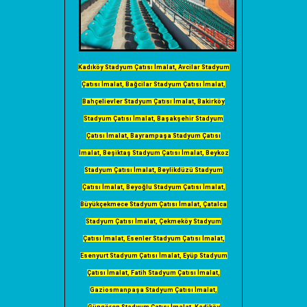
Kadıköy Stadyum Çatısı İmalat, Avcilar Stadyum
Çatısı İmalat, Bağcilar Stadyum Çatısı İmalat,
Bahçelievler Stadyum Çatısı İmalat, Bakirköy
Stadyum Çatısı İmalat, Başakşehir Stadyum
Çatısı İmalat, Bayrampaşa Stadyum Çatısı
İmalat, Beşiktaş Stadyum Çatısı İmalat, Beykoz
Stadyum Çatısı İmalat, Beylikdüzü Stadyum
Çatısı İmalat, Beyoğlu Stadyum Çatısı İmalat,
Büyükçekmece Stadyum Çatısı İmalat, Çatalca
Stadyum Çatısı İmalat, Çekmeköy Stadyum
Çatısı İmalat, Esenler Stadyum Çatısı İmalat,
Esenyurt Stadyum Çatısı İmalat, Eyüp Stadyum
Çatısı İmalat, Fatih Stadyum Çatısı İmalat,
Gaziosmanpaşa Stadyum Çatısı İmalat,