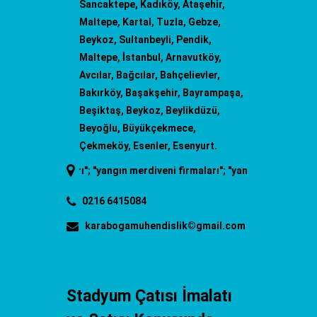
Sancaktepe, Kadıköy, Ataşehir,
Maltepe, Kartal, Tuzla, Gebze,
Beykoz, Sultanbeyli, Pendik,
Maltepe, İstanbul, Arnavutköy,
Avcılar, Bağcılar, Bahçelievler,
Bakırköy, Başakşehir, Bayrampaşa,
Beşiktaş, Beykoz, Beylikdüzü,
Beyoğlu, Büyükçekmece,
Çekmeköy, Esenler, Esenyurt.
fiyatları
"; "
yangın merdiveni firmaları
"; "
yangın merdiveni imalatı
"; "
0216 6415084
karabogamuhendislik©gmail.com
Stadyum Çatısı İmalatı