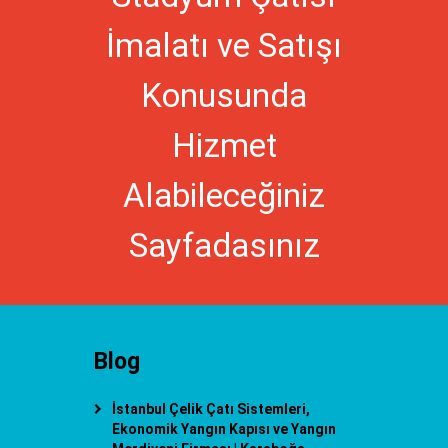
İmalatı ve Satışı
Konusunda
Hizmet
Alabileceğiniz
Sayfadasınız
Blog
İstanbul Çelik Çatı Sistemleri,
Ekonomik Yangın Kapısı ve Yangın