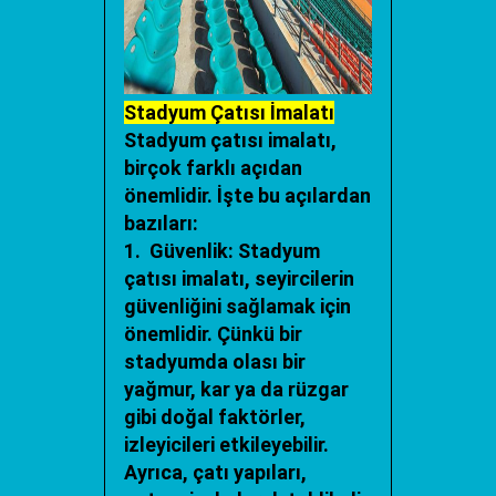
Stadyum Çatısı İmalatı
Stadyum çatısı imalatı,
birçok farklı açıdan
önemlidir. İşte bu açılardan
bazıları:
1. Güvenlik: Stadyum
çatısı imalatı, seyircilerin
güvenliğini sağlamak için
önemlidir. Çünkü bir
stadyumda olası bir
yağmur, kar ya da rüzgar
gibi doğal faktörler,
izleyicileri etkileyebilir.
Ayrıca, çatı yapıları,