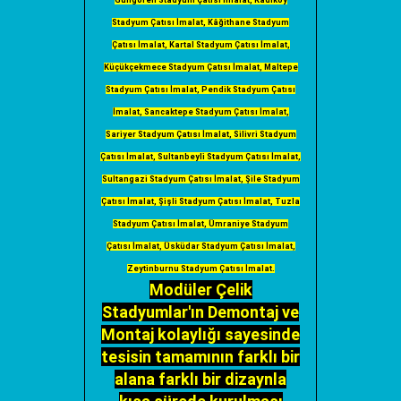
Güngören Stadyum Çatısı İmalat, Kadiköy
Stadyum Çatısı İmalat, Kâğithane Stadyum
Çatısı İmalat, Kartal Stadyum Çatısı İmalat,
Küçükçekmece Stadyum Çatısı İmalat, Maltepe
Stadyum Çatısı İmalat, Pendik Stadyum Çatısı
İmalat, Sancaktepe Stadyum Çatısı İmalat,
Sariyer Stadyum Çatısı İmalat, Silivri Stadyum
Çatısı İmalat, Sultanbeyli Stadyum Çatısı İmalat,
Sultangazi Stadyum Çatısı İmalat, Şile Stadyum
Çatısı İmalat, Şişli Stadyum Çatısı İmalat, Tuzla
Stadyum Çatısı İmalat, Ümraniye Stadyum
Çatısı İmalat, Üsküdar Stadyum Çatısı İmalat,
Zeytinburnu Stadyum Çatısı İmalat.
Modüler Çelik
Stadyumlar'ın Demontaj ve
Montaj kolaylığı sayesinde
tesisin tamamının farklı bir
alana farklı bir dizaynla