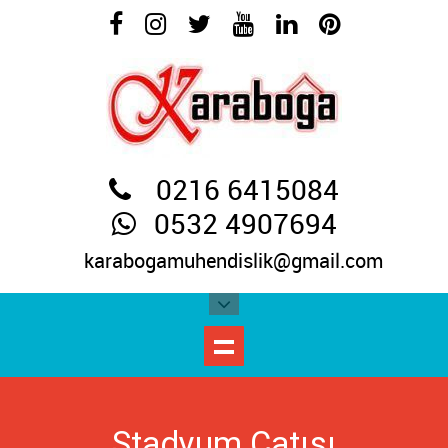
0216 6415084
0532 4907694
karabogamuhendislik@gmail.com
Stadyum Çatısı