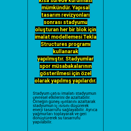
kısa sürede kurulması
mümkündür. Yapısal
tasarım revizyonları
sonrası stadyumu
oluşturan her bir blok için
imalat modellemesi Tekla
Structures programı
kullanarak
yapılmıştır. Stadyumlar
spor müsabakalarının
gösterilmesi için özel
olarak yapılmış yapılardır.
Stadyum çatısı imalatı
stadyumun
çevresel etkilerini de azaltabilir.
Örneğin
güneş ışınlarını azaltarak
stadyumun iç ısısını düşürerek
enerji tasarrufu sağlayabilir. Ayrıca
yağmurları toplayarak ve geri
dönüştürerek su tasarrufu
yapılabilir.