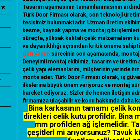
Tasarım aşamasının tamamlanmasının ardından
509
Türk Door Firması olarak, son teknoloji üretim
tesisimiz bulunmaktadır. Uzman üretim ekibi
kesme, kaynak yapma ve montaj gibi işlemleri ti
süreçte, yüksek kaliteli çelik malzemelerin ku
ve dayanıklılığı açısından kritik öneme sahipti
Çatı yapım
sürecinin son aşamasında, montaj e
Deneyimli montaj ekibimiz, tasarım ve üretim
çelik yapı elemanlarını, müşterinin yerinde hızl
monte eder. Türk Door Firması olarak, iş güve
r
ilkelerine büyük önem veriyoruz ve montaj sü
hareket ediyoruz. Sizler de hemen iletişim ad
firmamıza ulaşabilir ve konu hakkında daha kap
Bina karkasının tamamı çelik kon
direkleri celik kutu profildir. Bin
mm profilden ağ işlemelidir. T
çeşitleri mi arıyorsunuz? Tavuk k