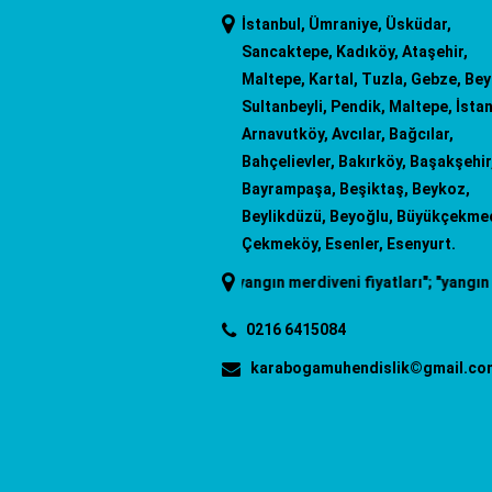
İstanbul, Ümraniye, Üsküdar,
Sancaktepe, Kadıköy, Ataşehir,
Maltepe, Kartal, Tuzla, Gebze, Be
Sultanbeyli, Pendik, Maltepe, İstan
Arnavutköy, Avcılar, Bağcılar,
Bahçelievler, Bakırköy, Başakşehir
Bayrampaşa, Beşiktaş, Beykoz,
Beylikdüzü, Beyoğlu, Büyükçekme
Çekmeköy, Esenler, Esenyurt.
"
yangın merdiveni
"; "
yangın merdiveni fiyatları
"; "
yangın merdiveni 
0216 6415084
karabogamuhendislik©gmail.co