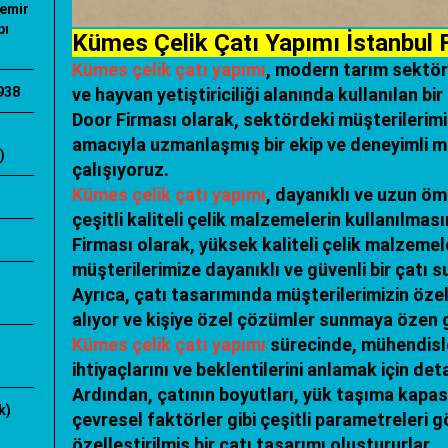
Demir
pı
Kümes Çelik Çatı Yapımı İstanbul
Kümes çelik çatı yapımı
, modern tarım sektör
938
ve hayvan yetiştiriciliği alanında kullanılan bir
Door Firması olarak, sektördeki müşterilerim
amacıyla uzmanlaşmış bir ekip ve deneyimli mü
)
çalışıyoruz.
Kümes çelik çatı yapımı
, dayanıklı ve uzun öm
ı
çeşitli kaliteli çelik malzemelerin kullanılması
Firması olarak, yüksek kaliteli çelik malzemele
müşterilerimize dayanıklı ve güvenli bir çatı 
Ayrıca, çatı tasarımında müşterilerimizin özel
alıyor ve kişiye özel çözümler sunmaya özen 
Kümes çelik çatı yapımı
sürecinde, mühendisle
ihtiyaçlarını ve beklentilerini anlamak için deta
Ardından, çatının boyutları, yük taşıma kapasit
k)
çevresel faktörler gibi çeşitli parametreleri
özelleştirilmiş bir çatı tasarımı oluştururlar.