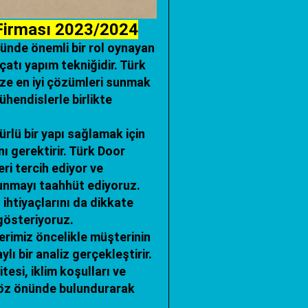
 Firması 2023/2024
ünde önemli bir rol oynayan
 çatı yapım tekniğidir. Türk
ize en iyi çözümleri sunmak
hendislerle birlikte
ürlü bir yapı sağlamak için
nı gerektirir. Türk Door
ri tercih ediyor ve
sunmayı taahhüt ediyoruz.
 ihtiyaçlarını da dikkate
gösteriyoruz.
rimiz öncelikle müşterinin
ylı bir analiz gerçekleştirir.
esi, iklim koşulları ve
 göz önünde bulundurarak