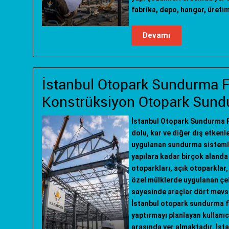
fabrika, depo, hangar, üretim
Devamı
İstanbul Otopark Sundurma Fiy
Konstrüksiyon Otopark Sund
İstanbul Otopark Sundurma Fi
dolu, kar ve diğer dış etken
uygulanan sundurma sisteml
yapılara kadar birçok alanda 
otoparkları, açık otoparklar,
özel mülklerde uygulanan çe
sayesinde araçlar dört mevs
İstanbul otopark sundurma fi
yaptırmayı planlayan kullanıc
arasında yer almaktadır. İst