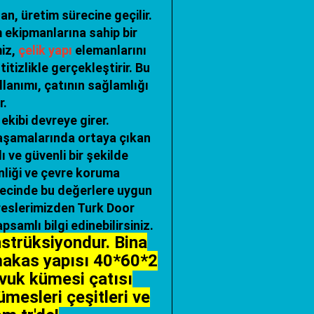
, üretim sürecine geçilir.
 ekipmanlarına sahip bir
miz,
çelik yapı
elemanlarını
tizlikle gerçekleştirir. Bu
llanımı, çatının sağlamlığı
r.
kibi devreye girer.
 aşamalarında ortaya çıkan
ı ve güvenli bir şekilde
nliği ve çevre koruma
recinde bu değerlere uygun
reslerimizden Turk Door
samlı bilgi edinebilirsiniz.
strüksiyondur. Bina
a makas yapısı 40*60*2
avuk kümesi çatısı
ümesleri çeşitleri ve