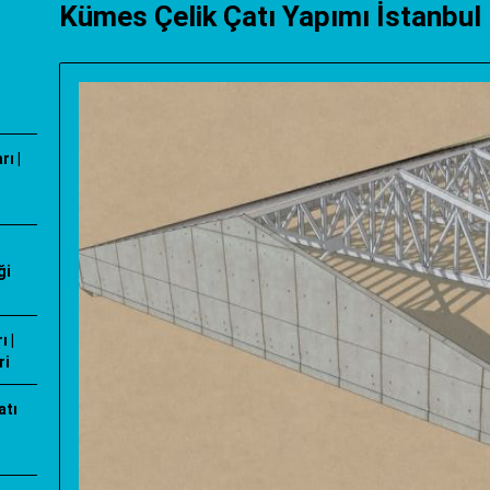
Kümes Çelik Çatı Yapımı İstanbu
ı |
ği
 |
ri
atı