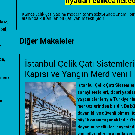
fiyatları celikcatici.c
Kümes çelik çatı yapımı
modern tarım sektöründe önemli bir r
alanında kullanılan bir çatı yapım tekniğidir.
ykoz,
bul,
Diğer Makaleler
,
ce,
İstanbul Çelik Çatı Sistemle
Kapısı ve Yangın Merdiveni F
firmaları
"; "
yangın merdiveni imalatı
"; "
makaralı yangın merdiveni
"; "
İstanbul Çelik Çatı Sistemle
sanayi tesisleri, ticari yapıl
yaşam alanlarıyla Türkiye'ni
m
merkezlerinden biridir. Bu b
dayanıklı ve güvenli olması iç
büyük önem taşımaktadır. Öze
dayanım özellikleri sayesin
yapı çözümleri arasında yer a