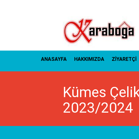
ANASAYFA
HAKKIMIZDA
ZİYARETÇİ
Kümes Çelik
2023/2024