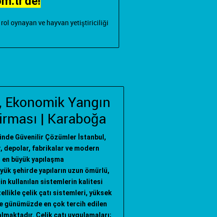
om.tr'de!
ol oynayan ve hayvan yetiştiriciliği
ri, Ekonomik Yangın
irması | Karaboğa
z tipi yangın merdiveni
"; "
istanbul yangın merdiveni
"; "
yangın dolabı
";
rinde Güvenilir Çözümler İstanbul,
ar, depolar, fabrikalar ve modern
n en büyük yapılaşma
üyük şehirde yapıların uzun ömürlü,
in kullanılan sistemlerin kalitesi
llikle çelik çatı sistemleri, yüksek
de günümüzde en çok tercih edilen
lmaktadır. Çelik çatı uygulamaları;