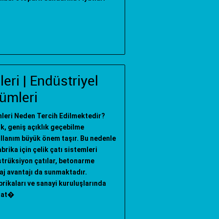
leri | Endüstriyel
ümleri
emleri Neden Tercih Edilmektedir?
ık, geniş açıklık geçebilme
llanım büyük önem taşır. Bu nedenle
rika için çelik çatı sistemleri
strüksiyon çatılar, betonarme
taj avantajı da sunmaktadır.
abrikaları ve sanayi kuruluşlarında
 Çat�