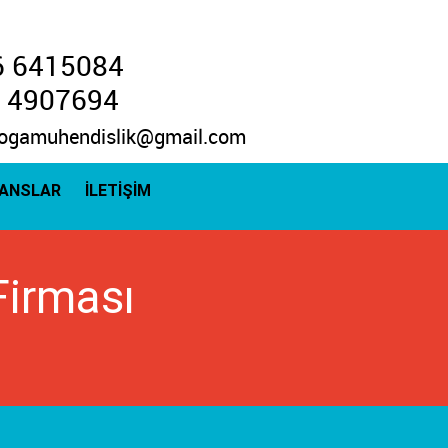
6 6415084
 4907694
ogamuhendislik@gmail.com
RANSLAR
İLETİŞİM
Firması