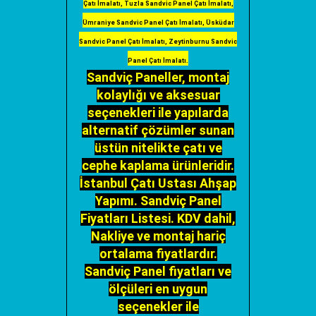
Çatı İmalatı, Tuzla Sandvic Panel Çatı İmalatı,
Ümraniye Sandvic Panel Çatı İmalatı, Üsküdar
Sandvic Panel Çatı İmalatı, Zeytinburnu Sandvic
Panel Çatı İmalatı.
Sandviç Paneller, montaj
kolaylığı ve aksesuar
seçenekleri ile yapılarda
alternatif çözümler sunan
üstün nitelikte çatı ve
cephe kaplama ürünleridir.
İstanbul Çatı Ustası Ahşap
Yapımı. Sandviç Panel
Fiyatları Listesi. KDV dahil,
Nakliye ve montaj hariç
ortalama fiyatlardır.
Sandviç Panel fiyatları ve
ölçüleri en uygun
seçenekler ile