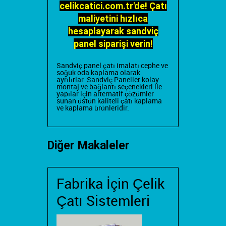
celikcatici.com.tr'de! Çatı
maliyetini hızlıca
hesaplayarak sandviç
panel siparişi verin!
Sandviç panel çatı imalatı
cephe ve
soğuk oda kaplama olarak
ayrılırlar. Sandviç Paneller
kolay
montaj ve bağlantı seçenekleri ile
yapılar için alternatif çözümler
sunan üstün kaliteli çatı kaplama
ve kaplama ürünleridir.
Diğer Makaleler
Fabrika İçin Çelik
Çatı Sistemleri