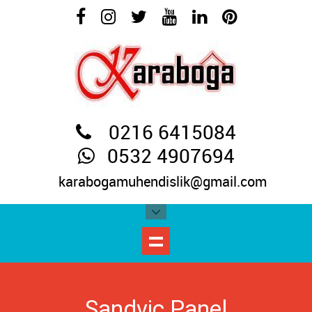
0216 6415084
0532 4907694
karabogamuhendislik@gmail.com
Sandvic Panel