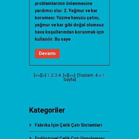
problemlerinin önlenmesine
yardımcı olur. 2. Yağmur ve kar
koruması: Yüzme havuzu çatısı,
yağmur ve kar gibi doğal olumsuz
hava koşullarından korunmak için
kullanılır. Bu saye
Devamı
[««][«]
1.
2.
3.
4.
[»]
[»»]
[Toplam: 4 »
1.
Sayfa]
Kategoriler
Fabrika İçin Çelik Çatı Sistemleri
Endüstriyel Çelik Çatı Uygulaması