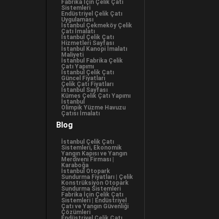
Fabrika İçin Çelik Çatı
Sistemleri
Endüstriyel Çelik Çatı
Uygulaması
İstanbul Çekmeköy Çelik
Çatı İmalatı
İstanbul Çelik Çatı
Hizmetleri Sayfası
İstanbul Kanopi İmalatı
Maliyeti
İstanbul Fabrika Çelik
Çatı Yapımı
İstanbul Çelik Çatı
Güncel Fiyatları
Çelik Çatı Fiyatları
İstanbul Sayfası
Kümes Çelik Çatı Yapımı
İstanbul
Olimpik Yüzme Havuzu
Çatısı İmalatı
Blog
İstanbul Çelik Çatı
Sistemleri, Ekonomik
Yangın Kapısı ve Yangın
Merdiveni Firması |
Karaboğa
İstanbul Otopark
Sundurma Fiyatları | Çelik
Konstrüksiyon Otopark
Sundurma Sistemleri
Fabrika İçin Çelik Çatı
Sistemleri | Endüstriyel
Çatı ve Yangın Güvenliği
Çözümleri
Endüstriyel Çelik Çatı