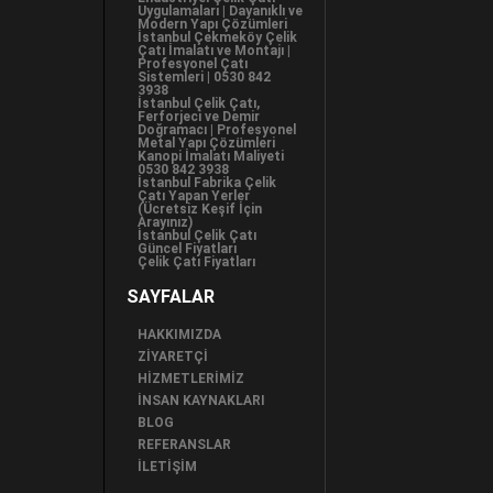
Uygulamaları | Dayanıklı ve
Modern Yapı Çözümleri
İstanbul Çekmeköy Çelik
Çatı İmalatı ve Montajı |
Profesyonel Çatı
Sistemleri | 0530 842
3938
İstanbul Çelik Çatı,
Ferforjeci ve Demir
Doğramacı | Profesyonel
Metal Yapı Çözümleri
Kanopi İmalatı Maliyeti
0530 842 3938
İstanbul Fabrika Çelik
Çatı Yapan Yerler
(Ücretsiz Keşif İçin
Arayınız)
İstanbul Çelik Çatı
Güncel Fiyatları
Çelik Çatı Fiyatları
SAYFALAR
HAKKIMIZDA
ZİYARETÇİ
HİZMETLERİMİZ
İNSAN KAYNAKLARI
BLOG
REFERANSLAR
İLETİŞİM