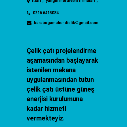
ni fiyatları
"; "
yangın merdiveni firmaları
"; "
yangın merdiveni imalatı
"
0216 6415084
karabogamuhendislik©gmail.com
Çelik çatı projelendirme
aşamasından başlayarak
istenilen mekana
uygulanmasından tutun
çelik çatı üstüne güneş
enerjisi kurulumuna
kadar hizmeti
vermekteyiz.