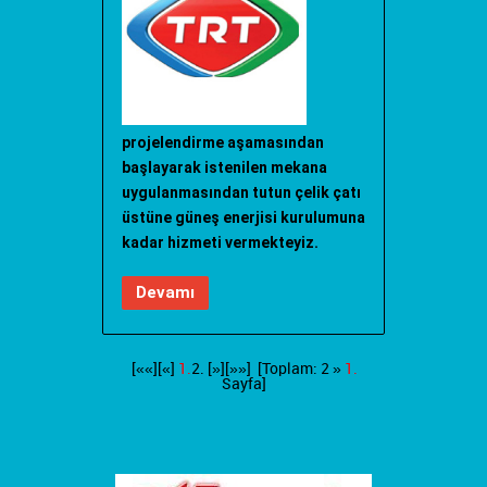
projelendirme aşamasından
başlayarak istenilen mekana
uygulanmasından tutun çelik çatı
üstüne güneş enerjisi kurulumuna
kadar hizmeti vermekteyiz.
Devamı
[««][«]
1.
2.
[»]
[»»]
[Toplam: 2 »
1.
Sayfa]