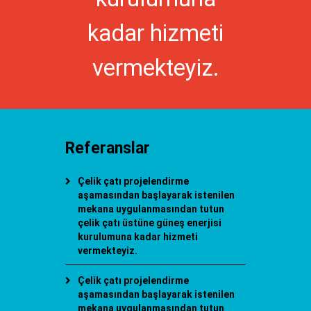
kadar hizmeti
vermekteyiz.
Referanslar
Çelik çatı projelendirme
aşamasından başlayarak istenilen
mekana uygulanmasından tutun
çelik çatı üstüne güneş enerjisi
kurulumuna kadar hizmeti
vermekteyiz.
Çelik çatı projelendirme
aşamasından başlayarak istenilen
mekana uygulanmasından tutun