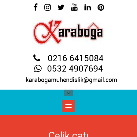
0216 6415084
0532 4907694
karabogamuhendislik@gmail.com
Çelik çatı