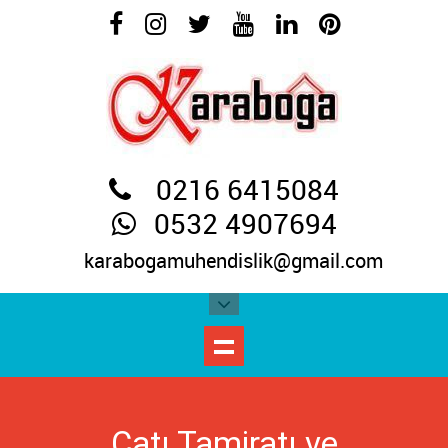
0216 6415084
0532 4907694
karabogamuhendislik@gmail.com
Çatı Tamiratı ve