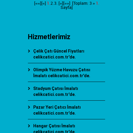
[««][«]
1.
2.
3.
[»]
[»»]
[Toplam: 3 »
1.
Sayfa]
Hizmetlerimiz
Çelik Çatı Güncel Fiyatları
celikcatici.com.tr'de.
Olimpik Yüzme Havuzu Çatısı
İmalatı celikcatici.com.tr'de.
Stadyum Çatısı İmalatı
celikcatici.com.tr'de.
Pazar Yeri Çatıcı İmalatı
celikcatici.com.tr'de.
Hangar Çatısı İmalatı
celikcatici.com.tr'de.