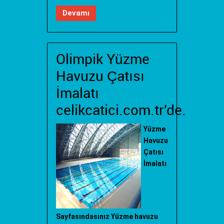
Devamı
Olimpik Yüzme
Havuzu Çatısı
İmalatı
celikcatici.com.tr'de.
Yüzme
Havuzu
Çatısı
İmalatı
Sayfasındasınız Yüzme havuzu