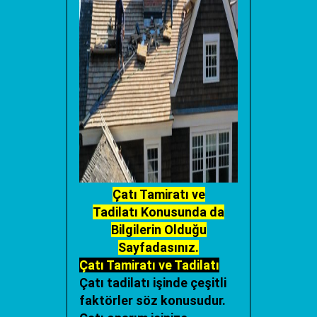
Çatı Tamiratı ve
Tadilatı
Konusunda da
Bilgilerin Olduğu
Sayfadasınız.
Çatı Tamiratı ve Tadilatı
Çatı tadilatı
işinde çeşitli
faktörler söz konusudur.