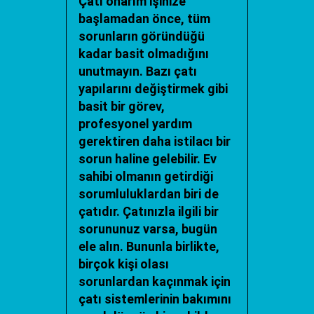
Çatı onarım işinize
başlamadan önce, tüm
sorunların göründüğü
kadar basit olmadığını
unutmayın. Bazı çatı
yapılarını değiştirmek gibi
basit bir görev,
profesyonel yardım
gerektiren daha istilacı bir
sorun haline gelebilir. Ev
sahibi olmanın getirdiği
sorumluluklardan biri de
çatıdır. Çatınızla ilgili bir
sorununuz varsa, bugün
ele alın. Bununla birlikte,
birçok kişi olası
sorunlardan kaçınmak için
çatı sistemlerinin bakımını